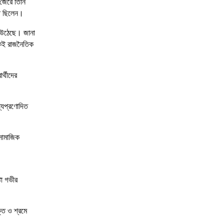
 জেরে তিনি
্ঠ ছিলেন।
 উঠেছে। জানা
একই রাজনৈতিক
র্থীদের
্যপ্রণোদিত
সামাজিক
টা গভীর
তে ও শ্রমে