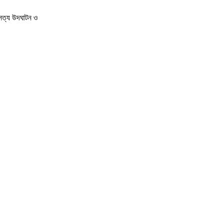
 সত্য উদঘাটন ও