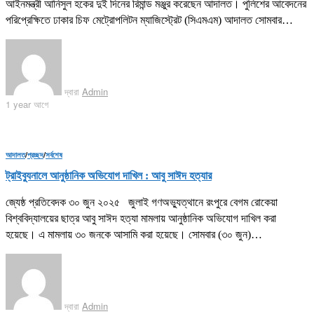
আইনমন্ত্রী আনিসুল হকের দুই দিনের রিমান্ড মঞ্জুর করেছেন আদালত। পুলিশের আবেদনের
পরিপ্রেক্ষিতে ঢাকার চিফ মেট্রোপলিটন ম্যাজিস্ট্রেট (সিএমএম) আদালত সোমবার…
দ্বারা
Admin
1 year আগে
আদালত
/
প্রচ্ছদ
/
সর্বশেষ
ট্রাইব্যুনালে আনুষ্ঠানিক অভিযোগ দাখিল : আবু সাঈদ হত্যার
জ্যেষ্ঠ প্রতিবেদক ৩০ জুন ২০২৫ জুলাই গণঅভ্যুত্থানে রংপুরে বেগম রোকেয়া
বিশ্ববিদ্যালয়ের ছাত্র আবু সাঈদ হত্যা মামলায় আনুষ্ঠানিক অভিযোগ দাখিল করা
হয়েছে। এ মামলায় ৩০ জনকে আসামি করা হয়েছে। সোমবার (৩০ জুন)…
দ্বারা
Admin