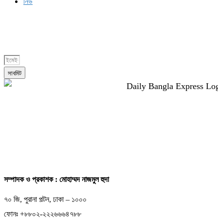
নিউ
সাবস্ক্রাইব করুন
সাবমিট
সম্পাদক ও প্রকাশক : মোহাম্মদ নাজমুল হুদা
৭০ জি, পুরানা পল্টন, ঢাকা – ১০০০
ফোনঃ +৮৮০২-২২২৬৬৬৪৭৮৮