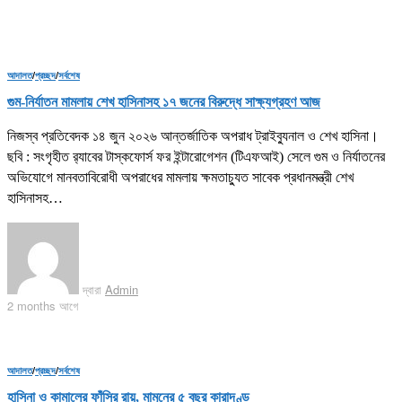
আদালত
/
প্রচ্ছদ
/
সর্বশেষ
গুম-নির্যাতন মামলায় শেখ হাসিনাসহ ১৭ জনের বিরুদ্ধে সাক্ষ্যগ্রহণ আজ
নিজস্ব প্রতিবেদক ১৪ জুন ২০২৬ আন্তর্জাতিক অপরাধ ট্রাইব্যুনাল ও শেখ হাসিনা।
ছবি : সংগৃহীত র‍্যাবের টাস্কফোর্স ফর ইন্টারোগেশন (টিএফআই) সেলে গুম ও নির্যাতনের
অভিযোগে মানবতাবিরোধী অপরাধের মামলায় ক্ষমতাচ্যুত সাবেক প্রধানমন্ত্রী শেখ
হাসিনাসহ…
দ্বারা
Admin
2 months আগে
আদালত
/
প্রচ্ছদ
/
সর্বশেষ
হাসিনা ও কামালের ফাঁসির রায়, মামুনের ৫ বছর কারাদণ্ড