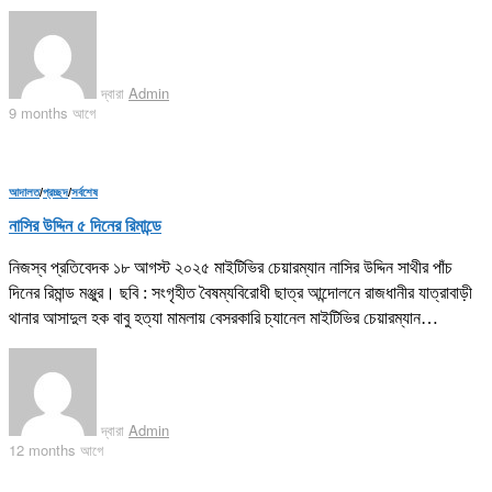
দ্বারা
Admin
9 months আগে
আদালত
/
প্রচ্ছদ
/
সর্বশেষ
নাসির উদ্দিন ৫ দিনের রিমান্ডে
নিজস্ব প্রতিবেদক ১৮ আগস্ট ২০২৫ মাইটিভির চেয়ারম্যান নাসির উদ্দিন সাথীর পাঁচ
দিনের রিমান্ড মঞ্জুর। ছবি : সংগৃহীত বৈষম্যবিরোধী ছাত্র আন্দোলনে রাজধানীর যাত্রাবাড়ী
থানার আসাদুল হক বাবু হত্যা মামলায় বেসরকারি চ্যানেল মাইটিভির চেয়ারম্যান…
দ্বারা
Admin
12 months আগে