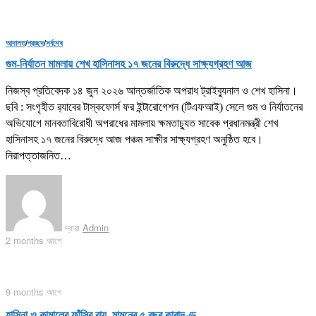
আদালত
/
প্রচ্ছদ
/
সর্বশেষ
গুম-নির্যাতন মামলায় শেখ হাসিনাসহ ১৭ জনের বিরুদ্ধে সাক্ষ্যগ্রহণ আজ
নিজস্ব প্রতিবেদক ১৪ জুন ২০২৬ আন্তর্জাতিক অপরাধ ট্রাইব্যুনাল ও শেখ হাসিনা।
ছবি : সংগৃহীত র‍্যাবের টাস্কফোর্স ফর ইন্টারোগেশন (টিএফআই) সেলে গুম ও নির্যাতনের
অভিযোগে মানবতাবিরোধী অপরাধের মামলায় ক্ষমতাচ্যুত সাবেক প্রধানমন্ত্রী শেখ
হাসিনাসহ ১৭ জনের বিরুদ্ধে আজ পঞ্চম সাক্ষীর সাক্ষ্যগ্রহণ অনুষ্ঠিত হবে।
নিরাপত্তাজনিত…
দ্বারা
Admin
2 months আগে
9 months আগে
হাসিনা ও কামালের ফাঁসির রায়, মামুনের ৫ বছর কারাদণ্ড