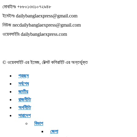
মোবাইলঃ +৮৮০১৩৩১০৭২৯৪৮
ইমেইলঃ dailybanglaexpress@gmail.com
নিউজ necdailybanglaexpress@gmail.com
ওয়েবসাইটঃ dailybanglaexpress.com
© ওয়েবসাইট এর ইমেজ, টেক্সট কপিরাইট এর অন্তর্ভুক্ত
প্রচ্ছদ
সর্বশেষ
জাতীয়
রাজনীতি
অর্থনীতি
সারাদেশ
বিভাগ
জেলা