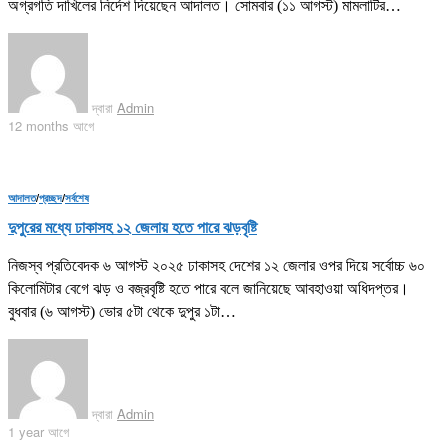
অগ্রগতি দাখিলের নির্দেশ দিয়েছেন আদালত। সোমবার (১১ আগস্ট) মামলাটির…
দ্বারা
Admin
12 months আগে
আদালত
/
প্রচ্ছদ
/
সর্বশেষ
দুপুরের মধ্যে ঢাকাসহ ১২ জেলায় হতে পারে ঝড়বৃষ্টি
নিজস্ব প্রতিবেদক ৬ আগস্ট ২০২৫ ঢাকাসহ দেশের ১২ জেলার ওপর দিয়ে সর্বোচ্চ ৬০
কিলোমিটার বেগে ঝড় ও বজ্রবৃষ্টি হতে পারে বলে জানিয়েছে আবহাওয়া অধিদপ্তর।
বুধবার (৬ আগস্ট) ভোর ৫টা থেকে দুপুর ১টা…
দ্বারা
Admin
1 year আগে