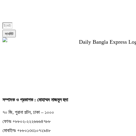
সাবস্ক্রাইব করুন
সাবমিট
সম্পাদক ও প্রকাশক : মোহাম্মদ নাজমুল হুদা
৭০ জি, পুরানা পল্টন, ঢাকা – ১০০০
ফোনঃ +৮৮০২-২২২৬৬৬৪৭৮৮
মোবাইলঃ +৮৮০১৩৩১০৭২৯৪৮