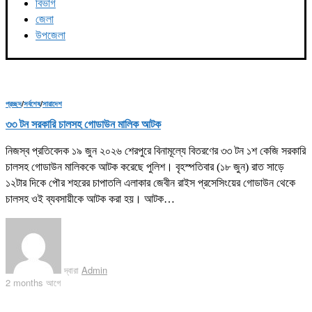
বিভাগ
জেলা
উপজেলা
প্রচ্ছদ
/
সর্বশেষ
/
সারাদেশ
৩৩ টন সরকারি চালসহ গোডাউন মালিক আটক
নিজস্ব প্রতিবেদক ১৯ জুন ২০২৬ শেরপুরে বিনামূল্যে বিতরণের ৩৩ টন ১শ কেজি সরকারি
চালসহ গোডাউন মালিককে আটক করেছে পুলিশ। বৃহস্পতিবার (১৮ জুন) রাত সাড়ে
১২টার দিকে পৌর শহরের চাপাতলি এলাকার জেবীন রাইস প্রসেসিংয়ের গোডাউন থেকে
চালসহ ওই ব্যবসায়ীকে আটক করা হয়। আটক…
দ্বারা
Admin
2 months আগে