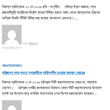
নিজস্ব প্রতিবেদক ২১ মে ২০২৬ ছবি : সংগৃহীত পবিত্র ঈদুল আজহা শেষে
রাজধানীমুখী যাত্রীদের ফিরতি যাত্রা নির্বিঘ্ন করতে আজ থেকে আন্তঃনগর ট্রেনের
অগ্রিম ফিরতি টিকিট বিক্রি শুরু করেছে বাংলাদেশ রেলওয়ে।…
দ্বারা
Admin
3 months আগে
প্রচ্ছদ
/
সর্বশেষ
/
সারাদেশ
পরিচ্ছন্ন নগর গড়তে নগরবাসীকে দায়িত্বশীল হওয়ার আহ্বান মেয়রের
নিজস্ব প্রতিবেদক ৩ মে ২০২৬ চট্টগ্রাম সিটি করপোরেশনের মেয়র ডা. শাহাদাত
হোসেন। চট্টগ্রাম নগরীর জলাবদ্ধতা নিরসনে কেবল সিটি করপোরেশনের উদ্যোগ
যথেষ্ট নয় উল্লেখ করে নাগরিক সচেতনতার ওপর বিশেষ গুরুত্বারোপ করেছেন…