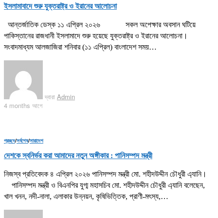
ইসলামাবাদে শুরু যুক্তরাষ্ট্র ও ইরানের আলোচনা
আন্তর্জাতিক ডেস্ক ১১ এপ্রিল ২০২৬ সকল অপেক্ষার অবসান ঘটিয়ে
পাকিস্তানের রাজধানী ইসলামাদে শুরু হয়েছে যুক্তরাষ্ট্র ও ইরানের আলোচনা।
সংবাদমাধ্যম আলজাজিরা শনিবার (১১ এপ্রিল) বাংলাদেশ সময়…
দ্বারা
Admin
4 months আগে
প্রচ্ছদ
/
সর্বশেষ
/
সারাদেশ
দেশকে স্বনির্ভর করা আমাদের নতুন অঙ্গীকার : পানিসম্পদ মন্ত্রী
নিজস্ব প্রতিবেদক ৪ এপ্রিল ২০২৬ পানিসম্পদ মন্ত্রী মো. শহীদউদ্দীন চৌধুরী এ্যানি।
পানিসম্পদ মন্ত্রী ও বিএনপির যুগ্ম মহাসচিব মো. শহীদউদ্দীন চৌধুরী এ্যানি বলেছেন,
খাল খনন, নদী-নালা, এলাকার উন্নয়ন, কৃষিভিত্তিক, প্রাণী-মৎস্য,…