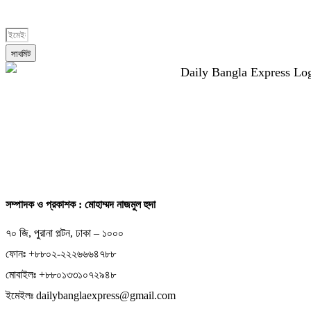
সাবমিট
সম্পাদক ও প্রকাশক : মোহাম্মদ নাজমুল হুদা
৭০ জি, পুরানা পল্টন, ঢাকা – ১০০০
ফোনঃ +৮৮০২-২২২৬৬৬৪৭৮৮
মোবাইলঃ +৮৮০১৩৩১০৭২৯৪৮
ইমেইলঃ dailybanglaexpress@gmail.com