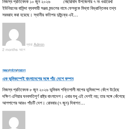
নিজস্ব প্রতিবেদক ১০ জুন ২০২৬ নেছারাবাদ উপজেলার ৭ নং গুয়ারেখা
ইউনিয়নের বাসিন্দা ব্যবসায়ী সঞ্জয় মন্ডলের নামে ফেসবুকে মিথ্যা বিভ্রান্তিকর তথ্য
সরবরাহ করা হয়েছে। স্থানীয় কতিপয় দুষ্টুচক্র এই…
দ্বারা
Admin
2 months আগে
প্রচ্ছদ
/
সর্বশেষ
/
সারাদেশ
এক ভূমিকম্পেই বাংলাদেশের সঙ্গে পাঁচ দেশে কম্পন
নিজস্ব প্রতিবেদক ৮ জুন ২০২৬ ভূমিকম শক্তিশালী মাপের ভূমিকম্পে কেঁপে উঠেছে
দক্ষিণ এশিয়ার ঘনবসতিপূর্ণ রাষ্ট্র বাংলাদেশ। এবার শুধু এই দেশই নয়; তার সঙ্গে কেঁপেছে
আশপাশের আরও পাঁচটি দেশ। রোববার (৭ জুন) দিবাগত…