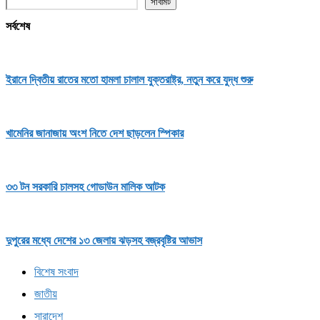
সাবমিট
সর্বশেষ
ইরানে দ্বিতীয় রাতের মতো হামলা চালাল যুক্তরাষ্ট্র, নতুন করে যুদ্ধ শুরু
খামেনির জানাজায় অংশ নিতে দেশ ছাড়লেন স্পিকার
৩৩ টন সরকারি চালসহ গোডাউন মালিক আটক
দুপুরের মধ্যে দেশের ১৩ জেলায় ঝড়সহ বজ্রবৃষ্টির আভাস
বিশেষ সংবাদ
জাতীয়
সারাদেশ