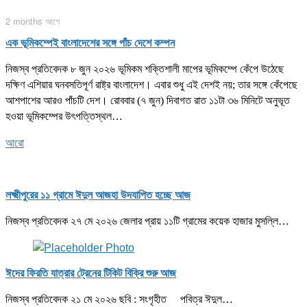
2 months আগে
এক ভূমিকম্পেই বাংলাদেশের সঙ্গে পাঁচ দেশে কম্পন
নিজস্ব প্রতিবেদক ৮ জুন ২০২৬ ভূমিকম শক্তিশালী মাপের ভূমিকম্পে কেঁপে উঠেছে
দক্ষিণ এশিয়ার ঘনবসতিপূর্ণ রাষ্ট্র বাংলাদেশ। এবার শুধু এই দেশই নয়; তার সঙ্গে কেঁপেছে
আশপাশের আরও পাঁচটি দেশ। রোববার (৭ জুন) দিবাগত রাত ১১টা ৩৬ মিনিটে অনুভূত
হওয়া ভূমিকম্পের উৎপত্তিস্থল…
আরো
লক্ষ্মীপুরের ১১ গ্রামে ঈদুল আজহা উদযাপিত হচ্ছে আজ
নিজস্ব প্রতিবেদক ২৭ মে ২০২৬ জেলার প্রায় ১১টি গ্রামের কয়েক হাজার মুসল্লি…
ঈদের ফিরতি যাত্রার ট্রেনের টিকিট বিক্রি শুরু আজ
নিজস্ব প্রতিবেদক ২১ মে ২০২৬ ছবি : সংগৃহীত পবিত্র ঈদুল…