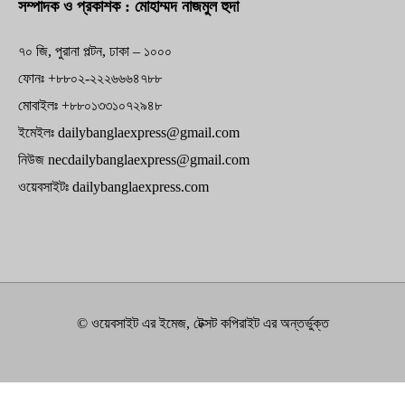
সম্পাদক ও প্রকাশক : মোহাম্মদ নাজমুল হুদা
৭০ জি, পুরানা পল্টন, ঢাকা – ১০০০
ফোনঃ +৮৮০২-২২২৬৬৬৪৭৮৮
মোবাইলঃ +৮৮০১৩৩১০৭২৯৪৮
ইমেইলঃ dailybanglaexpress@gmail.com
নিউজ necdailybanglaexpress@gmail.com
ওয়েবসাইটঃ dailybanglaexpress.com
© ওয়েবসাইট এর ইমেজ, টেক্সট কপিরাইট এর অন্তর্ভুক্ত