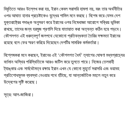
বিবৃতিতে আরও উল্লেখ করা হয়, ইরান কেবল সরাসরি হামলা নয়, বরং তার অর্থনীতির
ওপর আঘাত হানার প্রচেষ্টাকেও যুদ্ধের শামিল মনে করছে। বিশেষ করে যেসব দেশ
যুক্তরাষ্ট্রের পদাঙ্ক অনুসরণ করে ইরানের ওপর নিষেধাজ্ঞা আরোপে সক্রিয় ভূমিকা
রাখছে, তাদের জন্য হরমুজ প্রণালি দিয়ে যাতায়াত করা অত্যন্ত কঠিন হয়ে পড়বে।
কৌশলগত এই গুরুত্বপূর্ণ জলপথে যেকোনো প্রতিবন্ধকতা তৈরির সক্ষমতা ইরানের
রয়েছে বলে ফের স্মরণ করিয়ে দিয়েছেন দেশটির সামরিক কর্মকর্তারা।
বিশ্লেষকরা মনে করছেন, ইরানের এই ‘কৌশলগত ধৈর্য’ ত্যাগের ঘোষণা মধ্যপ্রাচ্যের
বর্তমান অস্থির পরিস্থিতিকে আরও জটিল করে তুলতে পারে। নিজের তেলবাহী
ট্যাঙ্কার এবং সার্বভৌমত্ব রক্ষায় ইরান এখন যে কোনো মুহূর্তে সরাসরি এবং ভয়াবহ
প্রতিশোধমূলক ব্যবস্থা নেওয়ার পথে হাঁটছে, যা আন্তর্জাতিক মহলে নতুন করে
উদ্বেগের সৃষ্টি করেছে।
সূত্র: আল-জাজিরা।