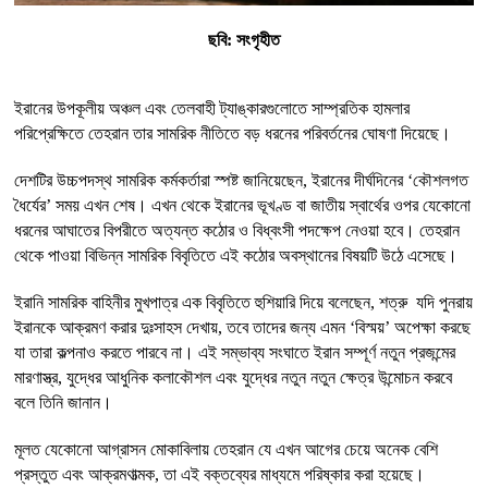
ছবি: সংগৃহীত
ইরানের উপকূলীয় অঞ্চল এবং তেলবাহী ট্যাঙ্কারগুলোতে সাম্প্রতিক হামলার
পরিপ্রেক্ষিতে তেহরান তার সামরিক নীতিতে বড় ধরনের পরিবর্তনের ঘোষণা দিয়েছে।
দেশটির উচ্চপদস্থ সামরিক কর্মকর্তারা স্পষ্ট জানিয়েছেন, ইরানের দীর্ঘদিনের ‘কৌশলগত
ধৈর্যের’ সময় এখন শেষ। এখন থেকে ইরানের ভূখণ্ড বা জাতীয় স্বার্থের ওপর যেকোনো
ধরনের আঘাতের বিপরীতে অত্যন্ত কঠোর ও বিধ্বংসী পদক্ষেপ নেওয়া হবে। তেহরান
থেকে পাওয়া বিভিন্ন সামরিক বিবৃতিতে এই কঠোর অবস্থানের বিষয়টি উঠে এসেছে।
ইরানি সামরিক বাহিনীর মুখপাত্র এক বিবৃতিতে হুশিয়ারি দিয়ে বলেছেন, শত্রু যদি পুনরায়
ইরানকে আক্রমণ করার দুঃসাহস দেখায়, তবে তাদের জন্য এমন ‘বিস্ময়’ অপেক্ষা করছে
যা তারা কল্পনাও করতে পারবে না। এই সম্ভাব্য সংঘাতে ইরান সম্পূর্ণ নতুন প্রজন্মের
মারণাস্ত্র, যুদ্ধের আধুনিক কলাকৌশল এবং যুদ্ধের নতুন নতুন ক্ষেত্র উন্মোচন করবে
বলে তিনি জানান।
মূলত যেকোনো আগ্রাসন মোকাবিলায় তেহরান যে এখন আগের চেয়ে অনেক বেশি
প্রস্তুত এবং আক্রমণাত্মক, তা এই বক্তব্যের মাধ্যমে পরিষ্কার করা হয়েছে।