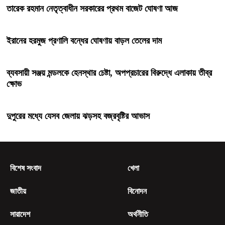
তারেক রহমান নেতৃত্বাধীন সরকারের প্রথম বাজেট ঘোষণা আজ
ইরানের হরমুজ প্রণালি বন্ধের ঘোষণায় বাড়ল তেলের দাম
ব্যবসায়ী সঞ্জয় মন্ডলকে হেনস্থার চেষ্টা, অপপ্রচারের বিরুদ্ধে এলাকায় তীব্র
ক্ষোভ
দুপুরের মধ্যে যেসব জেলায় ঝড়সহ বজ্রবৃষ্টির আভাস
বিশেষ সংবাদ
খেলা
জাতীয়
বিনোদন
সারাদেশ
অর্থনীতি