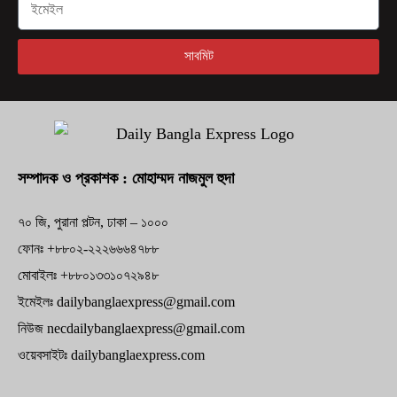
সাবমিট
সম্পাদক ও প্রকাশক : মোহাম্মদ নাজমুল হুদা
৭০ জি, পুরানা পল্টন, ঢাকা – ১০০০
ফোনঃ +৮৮০২-২২২৬৬৬৪৭৮৮
মোবাইলঃ +৮৮০১৩৩১০৭২৯৪৮
ইমেইলঃ dailybanglaexpress@gmail.com
নিউজ necdailybanglaexpress@gmail.com
ওয়েবসাইটঃ dailybanglaexpress.com