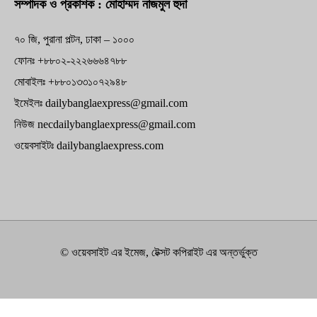
সম্পাদক ও প্রকাশক : মোহাম্মদ নাজমুল হুদা
৭০ জি, পুরানা পল্টন, ঢাকা – ১০০০
ফোনঃ +৮৮০২-২২২৬৬৬৪৭৮৮
মোবাইলঃ +৮৮০১৩৩১০৭২৯৪৮
ইমেইলঃ dailybanglaexpress@gmail.com
নিউজ necdailybanglaexpress@gmail.com
ওয়েবসাইটঃ dailybanglaexpress.com
© ওয়েবসাইট এর ইমেজ, টেক্সট কপিরাইট এর অন্তর্ভুক্ত