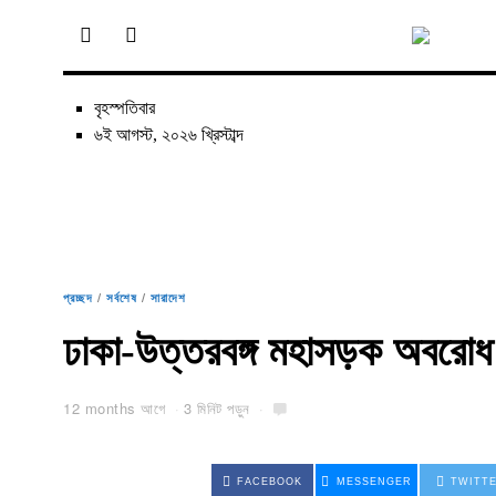
বৃহস্পতিবার
৬ই আগস্ট, ২০২৬ খ্রিস্টাব্দ
প্রচ্ছদ
/
সর্বশেষ
/
সারাদেশ
ঢাকা-উত্তরবঙ্গ মহাসড়ক অবরোধ
12 months আগে
3 মিনিট পড়ুন
FACEBOOK
MESSENGER
TWITT