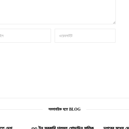
সমসাময়িক হতে BLOG
িতে দেশ
৩৩ টন সরকারি চালসহ গোডাউন মালিক
দুপুরের মধ্যে