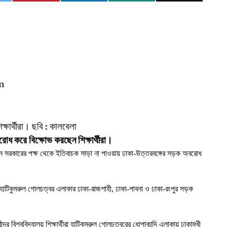
ধ করে বিক্ষোভ করছেন শিক্ষার্থীরা।
মোদনে সরকারের পক্ষ থেকে ইতিবাচক সাড়া না পাওয়ায় ঢাকা-উত্তরবঙ্গের সড়ক অবরোধ
হাটিকুমরুল গোলচত্বর এলাকার ঢাকা-রাজশাহী, ঢাকা-পাবনা ও ঢাকা-রংপুর সড়ক
্র বিশ্ববিদ্যালয় শিক্ষার্থীরা হাটিকুমরুল গোলচত্বরের ধোপাকান্দি এলাকায় ঢাকামুখী