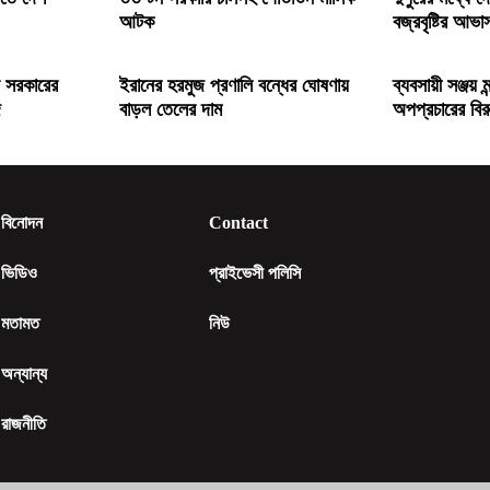
আটক
বজ্রবৃষ্টির আভা
ন সরকারের
ইরানের হরমুজ প্রণালি বন্ধের ঘোষণায়
ব্যবসায়ী সঞ্জয় 
জ
বাড়ল তেলের দাম
অপপ্রচারের বির
বিনোদন
Contact
ভিডিও
প্রাইভেসী পলিসি
মতামত
নিউ
অন্যান্য
রাজনীতি