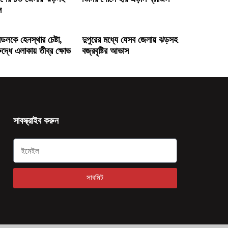
স
মন্ডলকে হেনস্থার চেষ্টা,
দুপুরের মধ্যে যেসব জেলায় ঝড়সহ
ুদ্ধে এলাকায় তীব্র ক্ষোভ
বজ্রবৃষ্টির আভাস
সাবস্ক্রাইব করুন
সাবমিট